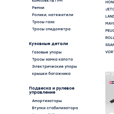
Комплекты ГРМ
HON
Ремни
JET
Ролики, натяжители
LAN
Тросы газа
MAY
Тросы спидометра
PEU
ROL
Кузовные детали
SSA
VOR
Газовые упоры
Тросы замка капота
Электрические упоры
крышки багажника
Подвеска и рулевое
управление
Амортизаторы
Втулки стабилизатора