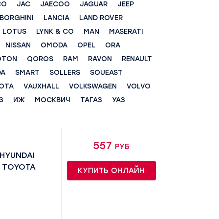
CO
JAC
JAECOO
JAGUAR
JEEP
BORGHINI
LANCIA
LAND ROVER
LOTUS
LYNK & CO
MAN
MASERATI
NISSAN
OMODA
OPEL
ORA
OTON
QOROS
RAM
RAVON
RENAULT
DA
SMART
SOLLERS
SOUEAST
OTA
VAUXHALL
VOLKSWAGEN
VOLVO
З
ИЖ
МОСКВИЧ
ТАГАЗ
УАЗ
557 руб
 HYUNDAI
-; TOYOTA
КУПИТЬ ОНЛАЙН