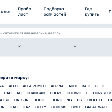
Прайс-
Подборка
Где
талог
П
лист
запчастей
купить
ерите марку:
RA
AITO
ALFA ROMEO
ALPINA
AUDI
BAIC
BELGEE
CADILLAC
CHANGAN
CHERY
CHEVROLET
CHRYSLER
HATSU
DATSUN
DODGE
DONGFENG
DS
EVOLUTE
E
ON
GAC
GAZ
GEELY
GENESIS
GMC
GREAT WALL