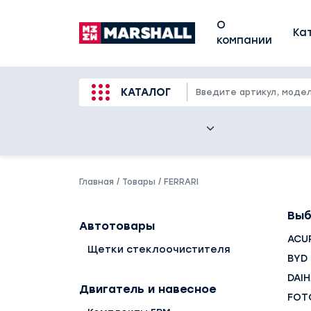
О
Ка
компании
КАТАЛОГ
Главная
/
Товары
/
FERRARI
Выб
Автотовары
ACU
Щетки стеклоочистителя
BYD
DAI
Двигатель и навесное
FOT