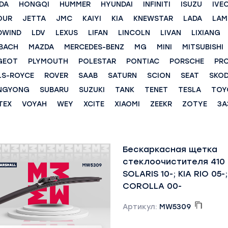
DA
HONGQI
HUMMER
HYUNDAI
INFINITI
ISUZU
IVE
OUR
JETTA
JMC
KAIYI
KIA
KNEWSTAR
LADA
LAM
DWIND
LDV
LEXUS
LIFAN
LINCOLN
LIVAN
LIXIANG
BACH
MAZDA
MERCEDES-BENZ
MG
MINI
MITSUBISHI
GEOT
PLYMOUTH
POLESTAR
PONTIAC
PORSCHE
PR
LS-ROYCE
ROVER
SAAB
SATURN
SCION
SEAT
SKO
NGYONG
SUBARU
SUZUKI
TANK
TENET
TESLA
TOY
TEX
VOYAH
WEY
XCITE
XIAOMI
ZEEKR
ZOTYE
ЗА
Бескаркасная щетка
стеклоочистителя 410
SOLARIS 10-; KIA RIO 05
COROLLA 00-
Артикул:
MW5309