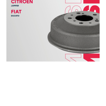
Барабан тормозной задний FIAT DUCATO
94-; CITROEN JUMPER 94-; PEUGEOT BOXER 94-
Артикул:
M1900920
Место установки:
левый/правый задний
5902 руб