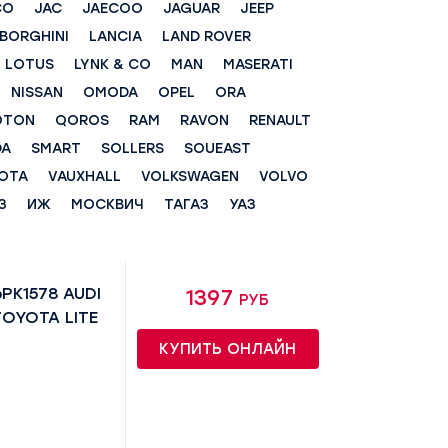
CO
JAC
JAECOO
JAGUAR
JEEP
BORGHINI
LANCIA
LAND ROVER
LOTUS
LYNK & CO
MAN
MASERATI
NISSAN
OMODA
OPEL
ORA
OTON
QOROS
RAM
RAVON
RENAULT
DA
SMART
SOLLERS
SOUEAST
OTA
VAUXHALL
VOLKSWAGEN
VOLVO
З
ИЖ
МОСКВИЧ
ТАГАЗ
УАЗ
PK1578 AUDI
1397 руб
 TOYOTA LITE
КУПИТЬ ОНЛАЙН