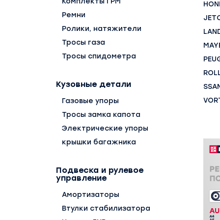
Комплекты ГРМ
HON
Ремни
JET
Ролики, натяжители
LAN
Тросы газа
MAY
Тросы спидометра
PEU
ROL
Кузовные детали
SSA
VOR
Газовые упоры
Тросы замка капота
Электрические упоры
крышки багажника
Подвеска и рулевое
управление
Амортизаторы
Втулки стабилизатора