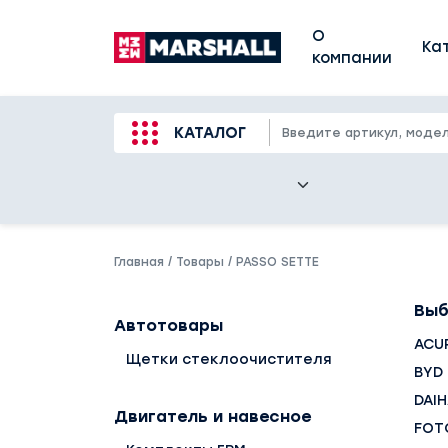
О
Ка
компании
КАТАЛОГ
Главная
/
Товары
/
PASSO SETTE
Выб
Автотовары
ACU
Щетки стеклоочистителя
BYD
DAI
Двигатель и навесное
FOT