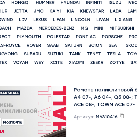
DA
HONGQI
HUMMER
HYUNDAI
INFINITI
ISUZU
IVE
OUR
JETTA
JMC
KAIYI
KIA
KNEWSTAR
LADA
LAM
DWIND
LDV
LEXUS
LIFAN
LINCOLN
LIVAN
LIXIANG
BACH
MAZDA
MERCEDES-BENZ
MG
MINI
MITSUBISHI
GEOT
PLYMOUTH
POLESTAR
PONTIAC
PORSCHE
PR
LS-ROYCE
ROVER
SAAB
SATURN
SCION
SEAT
SKO
NGYONG
SUBARU
SUZUKI
TANK
TENET
TESLA
TOY
TEX
VOYAH
WEY
XCITE
XIAOMI
ZEEKR
ZOTYE
ЗА
Ремень поликлиновой 6
A4 07-, A6 04-, Q5 08-;
ACE 08-, TOWN ACE 07-
Артикул:
M6310416