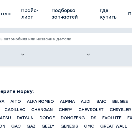
Прайс-
Подборка
Где
талог
П
лист
запчастей
купить
ерите марку:
RA
AITO
ALFA ROMEO
ALPINA
AUDI
BAIC
BELGEE
CADILLAC
CHANGAN
CHERY
CHEVROLET
CHRYSLER
HATSU
DATSUN
DODGE
DONGFENG
DS
EVOLUTE
E
ON
GAC
GAZ
GEELY
GENESIS
GMC
GREAT WALL