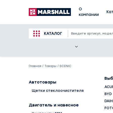
О
Ка
компании
КАТАЛОГ
Главная
/
Товары
/
SCENIC
Выб
Автотовары
ACU
Щетки стеклоочистителя
BYD
DAI
Двигатель и навесное
FOT