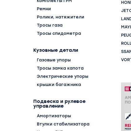
Комплекты ГРМ
HON
Ремни
JET
Ролики, натяжители
LAN
Тросы газа
MAY
Тросы спидометра
PEU
ROL
Кузовные детали
SSA
VOR
Газовые упоры
Тросы замка капота
Электрические упоры
крышки багажника
Подвеска и рулевое
управление
Амортизаторы
Втулки стабилизатора