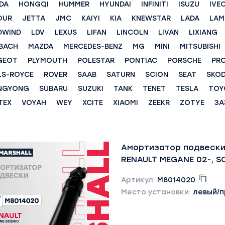
DA
HONGQI
HUMMER
HYUNDAI
INFINITI
ISUZU
IVE
OUR
JETTA
JMC
KAIYI
KIA
KNEWSTAR
LADA
LAM
DWIND
LDV
LEXUS
LIFAN
LINCOLN
LIVAN
LIXIANG
BACH
MAZDA
MERCEDES-BENZ
MG
MINI
MITSUBISHI
GEOT
PLYMOUTH
POLESTAR
PONTIAC
PORSCHE
PR
LS-ROYCE
ROVER
SAAB
SATURN
SCION
SEAT
SKO
NGYONG
SUBARU
SUZUKI
TANK
TENET
TESLA
TOY
TEX
VOYAH
WEY
XCITE
XIAOMI
ZEEKR
ZOTYE
ЗА
Амортизатор подвески
RENAULT MEGANE 02-, S
Артикул:
M8014020
Место установки:
левый/п