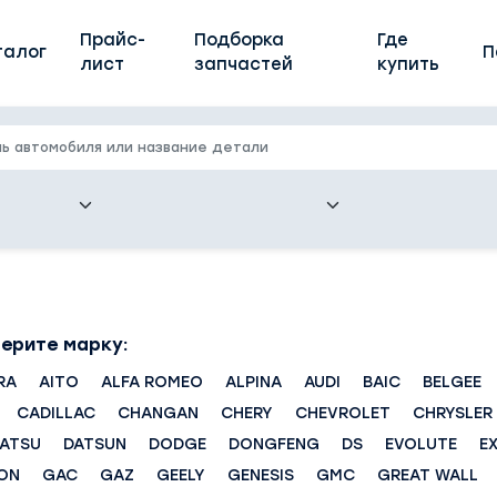
Прайс-
Подборка
Где
талог
П
лист
запчастей
купить
ерите марку:
RA
AITO
ALFA ROMEO
ALPINA
AUDI
BAIC
BELGEE
CADILLAC
CHANGAN
CHERY
CHEVROLET
CHRYSLER
HATSU
DATSUN
DODGE
DONGFENG
DS
EVOLUTE
E
ON
GAC
GAZ
GEELY
GENESIS
GMC
GREAT WALL