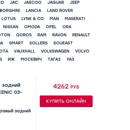
CO
JAC
JAECOO
JAGUAR
JEEP
BORGHINI
LANCIA
LAND ROVER
LOTUS
LYNK & CO
MAN
MASERATI
NISSAN
OMODA
OPEL
ORA
OTON
QOROS
RAM
RAVON
RENAULT
DA
SMART
SOLLERS
SOUEAST
OTA
VAUXHALL
VOLKSWAGEN
VOLVO
З
ИЖ
МОСКВИЧ
ТАГАЗ
УАЗ
 задний
4262 руб
CENIC 03-
КУПИТЬ ОНЛАЙН
равый задний