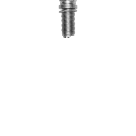
Свеча зажигания PLUS BMW 5 03-
(MSZ0008P)
Артикул:
MSZ0008P
693 руб
КУПИТЬ ОНЛАЙН