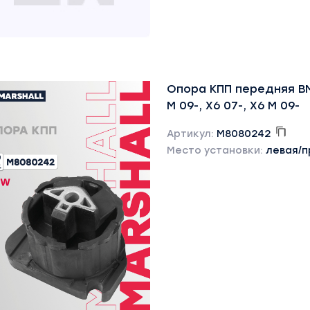
Опора КПП передняя BM
M 09-, X6 07-, X6 M 09-
Артикул:
M8080242
Место установки:
левая/п