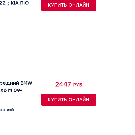
2-; KIA RIO
КУПИТЬ ОНЛАЙН
ередний BMW
2447 руб
 X6 M 09-
КУПИТЬ ОНЛАЙН
правый