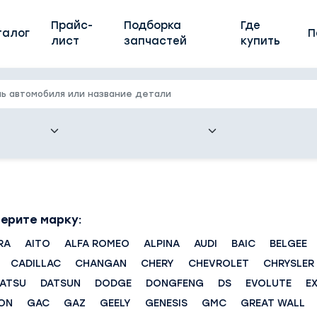
Прайс-
Подборка
Где
талог
П
лист
запчастей
купить
ерите марку:
RA
AITO
ALFA ROMEO
ALPINA
AUDI
BAIC
BELGEE
CADILLAC
CHANGAN
CHERY
CHEVROLET
CHRYSLER
HATSU
DATSUN
DODGE
DONGFENG
DS
EVOLUTE
E
ON
GAC
GAZ
GEELY
GENESIS
GMC
GREAT WALL