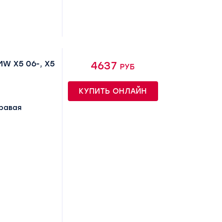
W X5 06-, X5
4637 руб
КУПИТЬ ОНЛАЙН
равая