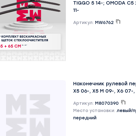
TIGGO 5 14-; OMODA C5 2
11-
Артикул:
MW6762
Наконечник рулевой п
X5 06-, X5 M 09-, X6 07-,
Артикул:
M8070390
Место установки:
левый/
передний