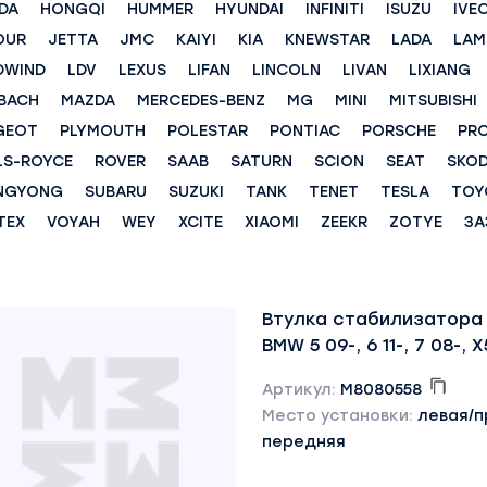
DA
HONGQI
HUMMER
HYUNDAI
INFINITI
ISUZU
IVE
OUR
JETTA
JMC
KAIYI
KIA
KNEWSTAR
LADA
LAM
DWIND
LDV
LEXUS
LIFAN
LINCOLN
LIVAN
LIXIANG
BACH
MAZDA
MERCEDES-BENZ
MG
MINI
MITSUBISHI
GEOT
PLYMOUTH
POLESTAR
PONTIAC
PORSCHE
PR
LS-ROYCE
ROVER
SAAB
SATURN
SCION
SEAT
SKO
NGYONG
SUBARU
SUZUKI
TANK
TENET
TESLA
TOY
TEX
VOYAH
WEY
XCITE
XIAOMI
ZEEKR
ZOTYE
ЗА
Втулка стабилизатора
BMW 5 09-, 6 11-, 7 08-, X
Артикул:
M8080558
Место установки:
левая/п
передняя