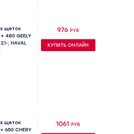
х щеток
976 руб
+ 480 GEELY
21-; HAVAL
КУПИТЬ ОНЛАЙН
-
х щеток
1061 руб
+ 650 CHERY