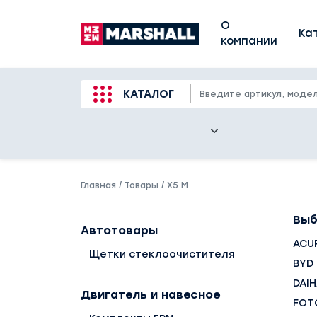
О
Ка
компании
КАТАЛОГ
Главная
/
Товары
/
X5 M
Выб
Автотовары
ACU
Щетки стеклоочистителя
BYD
DAI
Двигатель и навесное
FOT