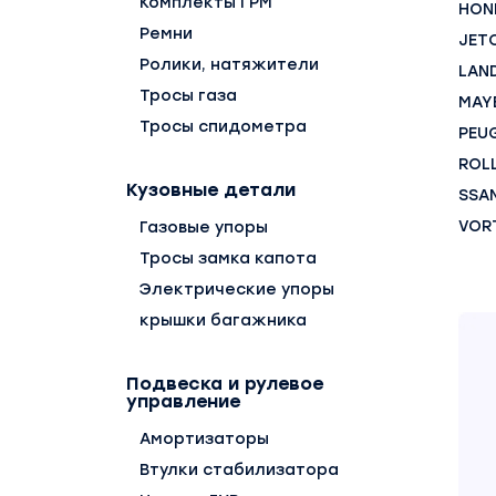
Комплекты ГРМ
HON
Ремни
JET
Ролики, натяжители
LAN
Тросы газа
MAY
Тросы спидометра
PEU
ROL
Кузовные детали
SSA
VOR
Газовые упоры
Тросы замка капота
Электрические упоры
крышки багажника
Подвеска и рулевое
управление
Амортизаторы
Втулки стабилизатора