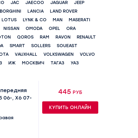
CO
JAC
JAECOO
JAGUAR
JEEP
BORGHINI
LANCIA
LAND ROVER
LOTUS
LYNK & CO
MAN
MASERATI
NISSAN
OMODA
OPEL
ORA
OTON
QOROS
RAM
RAVON
RENAULT
DA
SMART
SOLLERS
SOUEAST
OTA
VAUXHALL
VOLKSWAGEN
VOLVO
З
ИЖ
МОСКВИЧ
ТАГАЗ
УАЗ
 передняя
445 руб
5 06-, X6 07-
КУПИТЬ ОНЛАЙН
равая