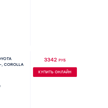
OYOTA
3342 руб
3-, COROLLA
КУПИТЬ ОНЛАЙН
й