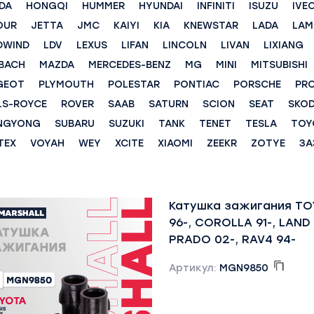
DA
HONGQI
HUMMER
HYUNDAI
INFINITI
ISUZU
IVE
OUR
JETTA
JMC
KAIYI
KIA
KNEWSTAR
LADA
LAM
DWIND
LDV
LEXUS
LIFAN
LINCOLN
LIVAN
LIXIANG
BACH
MAZDA
MERCEDES-BENZ
MG
MINI
MITSUBISHI
GEOT
PLYMOUTH
POLESTAR
PONTIAC
PORSCHE
PR
LS-ROYCE
ROVER
SAAB
SATURN
SCION
SEAT
SKO
NGYONG
SUBARU
SUZUKI
TANK
TENET
TESLA
TOY
TEX
VOYAH
WEY
XCITE
XIAOMI
ZEEKR
ZOTYE
ЗА
Катушка зажигания T
96-, COROLLA 91-, LAND
PRADO 02-, RAV4 94-
Артикул:
MGN9850