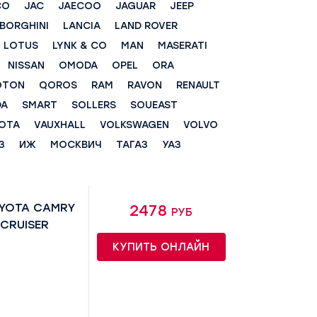
CO
JAC
JAECOO
JAGUAR
JEEP
BORGHINI
LANCIA
LAND ROVER
LOTUS
LYNK & CO
MAN
MASERATI
NISSAN
OMODA
OPEL
ORA
OTON
QOROS
RAM
RAVON
RENAULT
DA
SMART
SOLLERS
SOUEAST
OTA
VAUXHALL
VOLKSWAGEN
VOLVO
З
ИЖ
МОСКВИЧ
ТАГАЗ
УАЗ
OYOTA CAMRY
2478 руб
 CRUISER
КУПИТЬ ОНЛАЙН