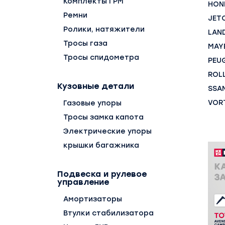
Комплекты ГРМ
HON
Ремни
JET
Ролики, натяжители
LAN
Тросы газа
MAY
Тросы спидометра
PEU
ROL
Кузовные детали
SSA
VOR
Газовые упоры
Тросы замка капота
Электрические упоры
крышки багажника
Подвеска и рулевое
управление
Амортизаторы
Втулки стабилизатора