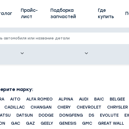
Прайс-
Подборка
Где
талог
П
лист
запчастей
купить
ерите марку:
RA
AITO
ALFA ROMEO
ALPINA
AUDI
BAIC
BELGEE
CADILLAC
CHANGAN
CHERY
CHEVROLET
CHRYSLER
HATSU
DATSUN
DODGE
DONGFENG
DS
EVOLUTE
E
ON
GAC
GAZ
GEELY
GENESIS
GMC
GREAT WALL