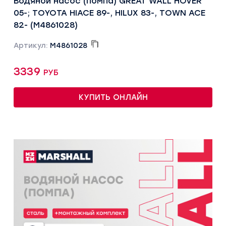
Водяной насос (помпа) GREAT WALL HOVER
05-; TOYOTA HIACE 89-, HILUX 83-, TOWN ACE
82- (M4861028)
Артикул:
M4861028
3339 руб
КУПИТЬ ОНЛАЙН