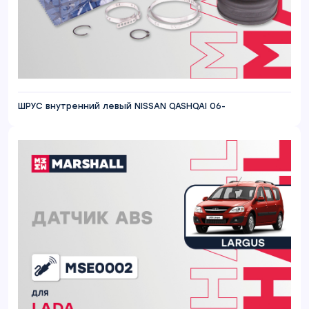
ШРУС внутренний левый NISSAN QASHQAI 06-