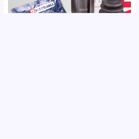
ШРУС внутренний левый NISSAN QASHQAI 06-
Добавить отзыв
Ваш электронный адрес не будет
опубликован. Обязательные поля
отмечены *