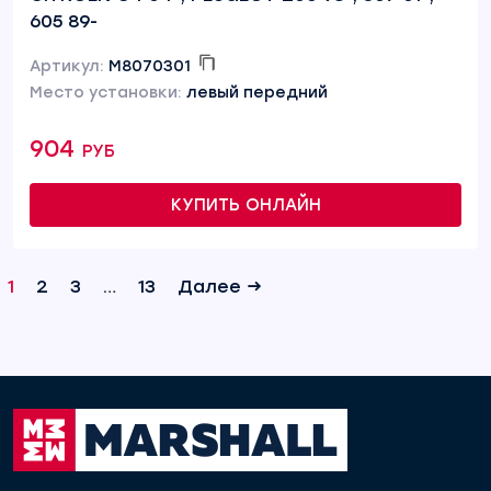
605 89-
Артикул:
M8070301
Место установки:
левый передний
904 руб
КУПИТЬ ОНЛАЙН
1
2
3
…
13
Далее →