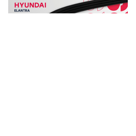
Ремень поликлиновой 4PK913 DAEWOO MATIZ
98-; HYUNDAI ELANTRA 90-; NISSAN ALMERA
95- (M6310609)
Артикул:
M6310609
392 руб