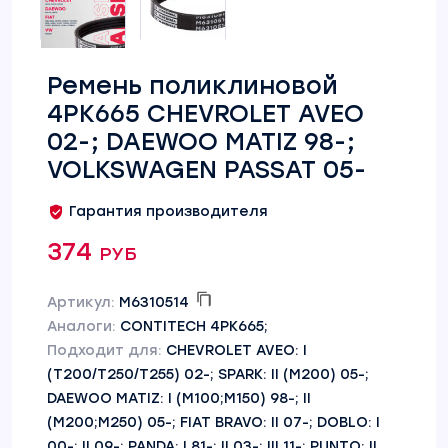
Ремень поликлиновой
4PK665 CHEVROLET AVEO
02-; DAEWOO MATIZ 98-;
VOLKSWAGEN PASSAT 05-
Гарантия производителя
374 руб
Артикул:
M6310514
Аналоги:
CONTITECH 4PK665;
Подходит для:
CHEVROLET AVEO: I
(T200/T250/T255) 02-; SPARK: II (M200) 05-;
DAEWOO MATIZ: I (M100;M150) 98-; II
(M200;M250) 05-; FIAT BRAVO: II 07-; DOBLO: I
00-; II 09-; PANDA: I 81-; II 03-; III 11-; PUNTO: II