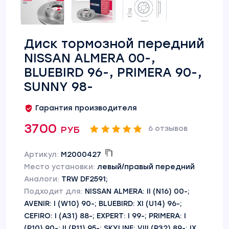
Диск тормозной передний
NISSAN ALMERA 00-,
BLUEBIRD 96-, PRIMERA 90-,
SUNNY 98-
Гарантия производителя
3700 руб
6 отзывов
Артикул:
M2000427
Место установки:
левый/правый передний
Аналоги:
TRW DF2591;
Подходит для:
NISSAN ALMERA: II (N16) 00-;
AVENIR: I (W10) 90-; BLUEBIRD: XI (U14) 96-;
CEFIRO: I (A31) 88-; EXPERT: I 99-; PRIMERA: I
(P10) 90-; II (P11) 95-; SKYLINE: VIII (R32) 89-; IX