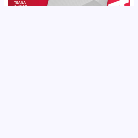
Фильтр салонный JETOUR DASHING 22-, T2 23-, X70 18-, X70
PLUS 20-, X90 PLUS 21-
Добавить отзыв
Ваш электронный адрес не будет
опубликован. Обязательные поля
отмечены *
Оцените товар