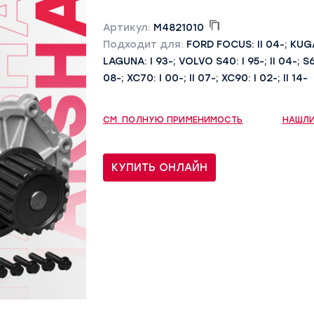
Артикул:
M4821010
Подходит для:
FORD FOCUS: II 04-; KUGA
LAGUNA: I 93-; VOLVO S40: I 95-; II 04-; S60:
08-; XC70: I 00-; II 07-; XC90: I 02-; II 14-
СМ. ПОЛНУЮ ПРИМЕНИМОСТЬ
НАШЛИ
КУПИТЬ ОНЛАЙН