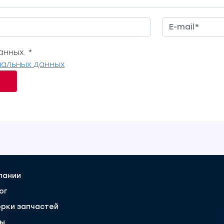
нных. *
альных данных
пании
ог
рки запчастей
вы