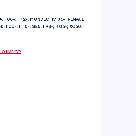
: I 08-; II 12-; MONDEO: IV 06-; RENAULT
 I 00-; II 10-; S80: I 98-; II 06-; XC60: I
 ОШИБКУ?