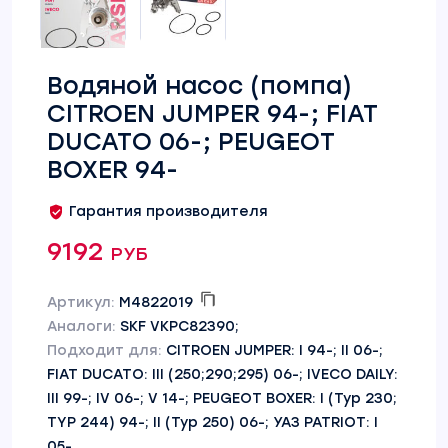
Водяной насос (помпа)
CITROEN JUMPER 94-; FIAT
DUCATO 06-; PEUGEOT
BOXER 94-
Гарантия производителя
9192 руб
Артикул:
M4822019
Аналоги:
SKF VKPC82390;
Подходит для:
CITROEN JUMPER: I 94-; II 06-;
FIAT DUCATO: III (250;290;295) 06-; IVECO DAILY:
III 99-; IV 06-; V 14-; PEUGEOT BOXER: I (Typ 230;
TYP 244) 94-; II (Typ 250) 06-; УАЗ PATRIOT: I
05-