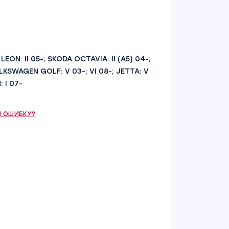
T LEON: II 05-; SKODA OCTAVIA: II (A5) 04-;
 VOLKSWAGEN GOLF: V 03-; VI 08-; JETTA: V
: I 07-
 ОШИБКУ?