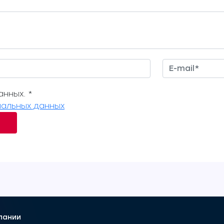
нных. *
альных данных
пании