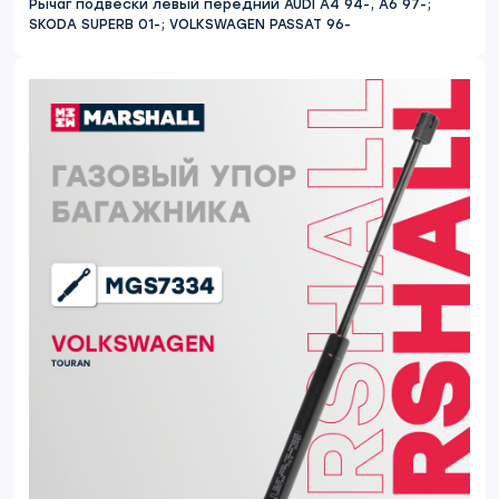
Рычаг подвески левый передний AUDI A4 94-, A6 97-;
SKODA SUPERB 01-; VOLKSWAGEN PASSAT 96-