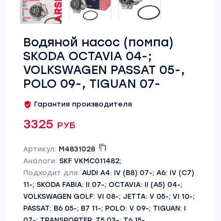
Водяной насос (помпа)
SKODA OCTAVIA 04-;
VOLKSWAGEN PASSAT 05-,
POLO 09-, TIGUAN 07-
Гарантия производителя
3325 руб
Артикул:
M4831028
Аналоги:
SKF VKMC011482;
Подходит для:
AUDI A4: IV (B8) 07-; A6: IV (C7)
11-; SKODA FABIA: II 07-; OCTAVIA: II (A5) 04-;
VOLKSWAGEN GOLF: VI 08-; JETTA: V 05-; VI 10-;
PASSAT: B6 05-; B7 11-; POLO: V 09-; TIGUAN: I
07-; TRANSPORTER: T5 03-; T6 15-