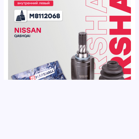
ШРУС внутренний левый NISSAN QASHQAI 06-