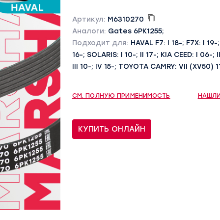
Артикул:
M6310270
Аналоги:
Gates 6PK1255;
Подходит для:
HAVAL F7: I 18-; F7X: I 1
16-; SOLARIS: I 10-; II 17-; KIA CEED: I 06-; II
III 10-; IV 15-; TOYOTA CAMRY: VII (XV50) 1
СМ. ПОЛНУЮ ПРИМЕНИМОСТЬ
НАШЛИ
КУПИТЬ ОНЛАЙН