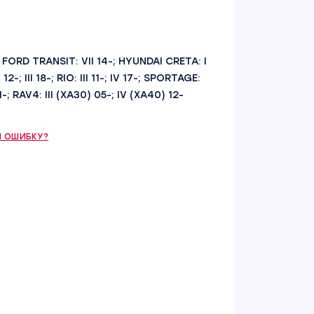
9-; FORD TRANSIT: VII 14-; HYUNDAI CRETA: I
 12-; III 18-; RIO: III 11-; IV 17-; SPORTAGE:
1-; RAV4: III (XA30) 05-; IV (XA40) 12-
 ОШИБКУ?