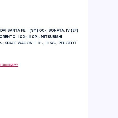
DAI SANTA FE: I (SM) 00-; SONATA: IV (EF)
ORENTO: I 02-; II 09-; MITSUBISHI
99-; SPACE WAGON: II 91-; III 98-; PEUGEOT
 ОШИБКУ?