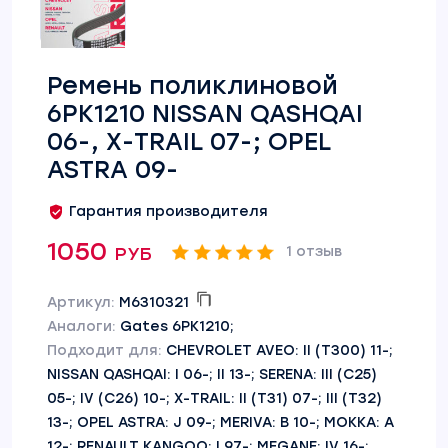
Ремень поликлиновой
6PK1210 NISSAN QASHQAI
06-, X-TRAIL 07-; OPEL
ASTRA 09-
Гарантия производителя
1050 руб
1 отзыв
Артикул:
M6310321
Аналоги:
Gates 6PK1210;
Подходит для:
CHEVROLET AVEO: II (T300) 11-;
NISSAN QASHQAI: I 06-; II 13-; SERENA: III (C25)
05-; IV (C26) 10-; X-TRAIL: II (T31) 07-; III (T32)
13-; OPEL ASTRA: J 09-; MERIVA: B 10-; MOKKA: A
12-; RENAULT KANGOO: I 97-; MEGANE: IV 16-;