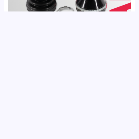
ШРУС внешний с ABS CITROEN JUMPER 94-; FIAT DUCATO
94-; PEUGEOT BOXER 94-
Добавить отзыв
Ваш электронный адрес не будет
опубликован. Обязательные поля
отмечены *