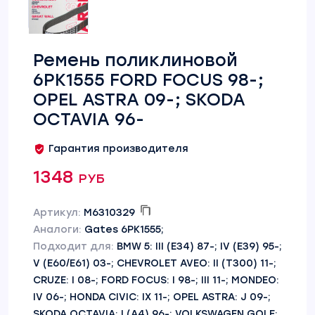
Ремень поликлиновой
6PK1555 FORD FOCUS 98-;
OPEL ASTRA 09-; SKODA
OCTAVIA 96-
Гарантия производителя
1348 руб
Артикул:
M6310329
Аналоги:
Gates 6PK1555;
Подходит для:
BMW 5: III (E34) 87-; IV (E39) 95-;
V (E60/E61) 03-; CHEVROLET AVEO: II (T300) 11-;
CRUZE: I 08-; FORD FOCUS: I 98-; III 11-; MONDEO:
IV 06-; HONDA CIVIC: IX 11-; OPEL ASTRA: J 09-;
SKODA OCTAVIA: I (A4) 96-; VOLKSWAGEN GOLF: