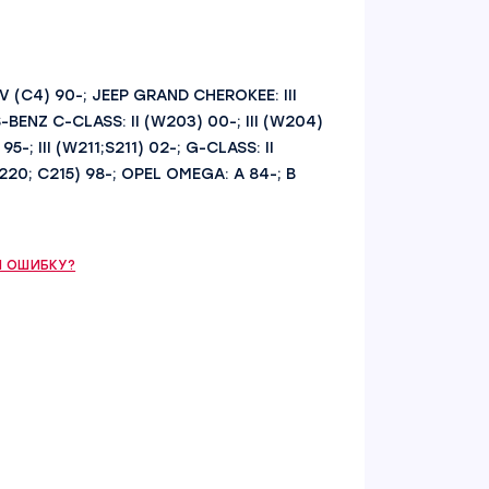
 IV (C4) 90-; JEEP GRAND CHEROKEE: III
-BENZ C-CLASS: II (W203) 00-; III (W204)
95-; III (W211;S211) 02-; G-CLASS: II
W220; C215) 98-; OPEL OMEGA: A 84-; B
 ОШИБКУ?