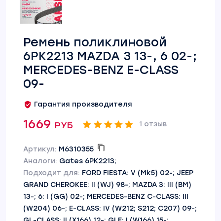
Ремень поликлиновой
6PK2213 MAZDA 3 13-, 6 02-;
MERCEDES-BENZ E-CLASS
09-
Гарантия производителя
1669 руб
1 отзыв
Артикул:
M6310355
Аналоги:
Gates 6PK2213;
Подходит для:
FORD FIESTA: V (Mk5) 02-; JEEP
GRAND CHEROKEE: II (WJ) 98-; MAZDA 3: III (BM)
13-; 6: I (GG) 02-; MERCEDES-BENZ C-CLASS: III
(W204) 06-; E-CLASS: IV (W212; S212; C207) 09-;
GL-CLASS: II (X166) 12-; GLE: I (W166) 15-;