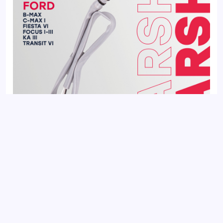
Датчик кислорода (Лямбда-зонд) FORD C-MAX 03-, FOCUS
04-, TAUNUS 75-