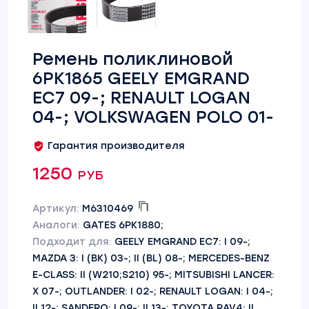
Ремень поликлиновой
6PK1865 GEELY EMGRAND
EC7 09-; RENAULT LOGAN
04-; VOLKSWAGEN POLO 01-
Гарантия производителя
1250 руб
Артикул:
M6310469
Аналоги:
GATES 6PK1880;
Подходит для:
GEELY EMGRAND EC7: I 09-;
MAZDA 3: I (BK) 03-; II (BL) 08-; MERCEDES-BENZ
E-CLASS: II (W210;S210) 95-; MITSUBISHI LANCER:
X 07-; OUTLANDER: I 02-; RENAULT LOGAN: I 04-;
II 12-; SANDERO: I 09-; II 13-; TOYOTA RAV4: II