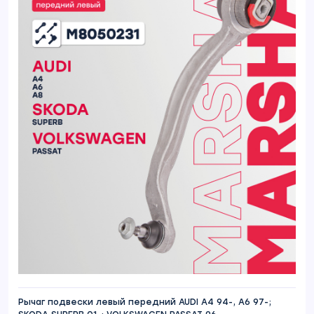
Рычаг подвески левый передний AUDI A4 94-, A6 97-;