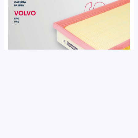
Фильтр воздушный MITSUBISHI CARISMA 95-, SPACE STAR
98-; VOLVO S40 95-, V40 95-