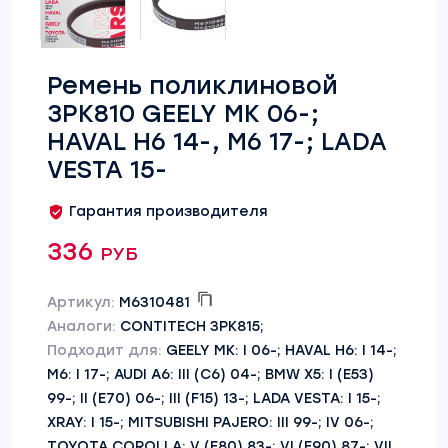
Ремень поликлиновой
3PK810 GEELY MK 06-;
HAVAL H6 14-, M6 17-; LADA
VESTA 15-
Гарантия производителя
336 руб
Артикул:
M6310481
Аналоги:
CONTITECH 3PK815;
Подходит для:
GEELY MK: I 06-; HAVAL H6: I 14-;
M6: I 17-; AUDI A6: III (C6) 04-; BMW X5: I (E53)
99-; II (E70) 06-; III (F15) 13-; LADA VESTA: I 15-;
XRAY: I 15-; MITSUBISHI PAJERO: III 99-; IV 06-;
TOYOTA COROLLA: V (E80) 83-; VI (E90) 87-; VII