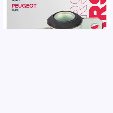
Сайлентблок передний FIAT DUCATO 94-; CITROEN JUMPER
94-; PEUGEOT BOXER 94-
Добавить отзыв