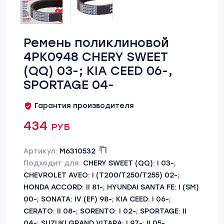
Ремень поликлиновой
4PK0948 CHERY SWEET
(QQ) 03-; KIA CEED 06-,
SPORTAGE 04-
Гарантия производителя
434 руб
Артикул:
M6310532
Подходит для:
CHERY SWEET (QQ): I 03-;
CHEVROLET AVEO: I (T200/T250/T255) 02-;
HONDA ACCORD: II 81-; HYUNDAI SANTA FE: I (SM)
00-; SONATA: IV (EF) 98-; KIA CEED: I 06-;
CERATO: II 08-; SORENTO: I 02-; SPORTAGE: II
04-; SUZUKI GRAND VITARA: I 97-; II 05-