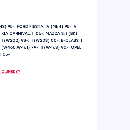
S) 95-; FORD FIESTA: IV (Mk4) 95-; V
 KIA CARNIVAL: II 06-; MAZDA 3: I (BK)
I (W202) 93-; II (W203) 00-; E-CLASS: I
 I (W460;W461) 79-; II (W463) 90-; OPEL
I 05-
 ОШИБКУ?