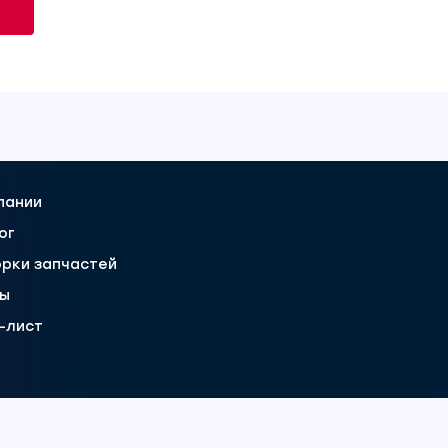
пании
ог
рки запчастей
вы
-лист