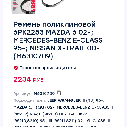
Ремень поликлиновой
6PK2253 MAZDA 6 02-;
MERCEDES-BENZ E-CLASS
95-; NISSAN X-TRAIL 00-
(M6310709)
Гарантия производителя
2234 руб
Артикул:
M6310709
Подходит для:
JEEP WRANGLER: II (TJ) 96-;
MAZDA 6: I (GG) 02-; MERCEDES-BENZ C-CLASS: I
(W202) 93-; II (W203) 00-; E-CLASS: II
(W210;S210) 95-; III (W211;S211) 02-; G-CLASS: II