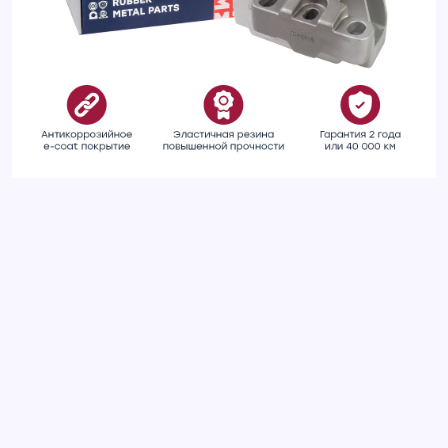
Опора двигателя правая передняя SKODA OCTAVIA 13-;
VOLKSWAGEN GOLF 12-, PASSAT 14-, TIGUAN 16-
Добавить отзыв
Ваш электронный адрес не будет
опубликован. Обязательные поля
отмечены *