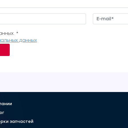
нных. *
альных данных
пании
ог
рки запчастей