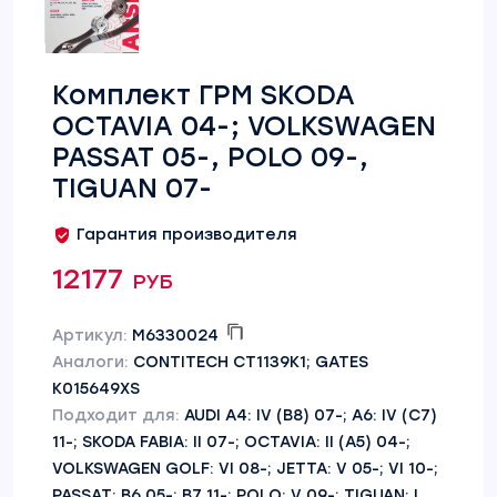
Комплект ГРМ SKODA
OCTAVIA 04-; VOLKSWAGEN
PASSAT 05-, POLO 09-,
TIGUAN 07-
Гарантия производителя
12177 руб
Артикул:
M6330024
Аналоги:
CONTITECH CT1139K1; GATES
K015649XS
Подходит для:
AUDI A4: IV (B8) 07-; A6: IV (C7)
11-; SKODA FABIA: II 07-; OCTAVIA: II (A5) 04-;
VOLKSWAGEN GOLF: VI 08-; JETTA: V 05-; VI 10-;
PASSAT: B6 05-; B7 11-; POLO: V 09-; TIGUAN: I