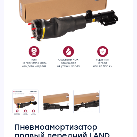
Пневмоамортизатор
правый передний LAND