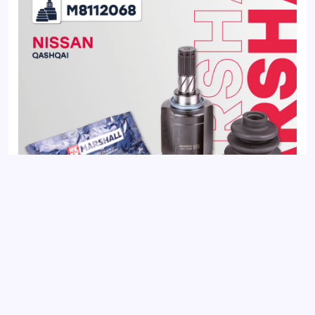
ШРУС внутренний левый NISSAN QASHQAI 06-