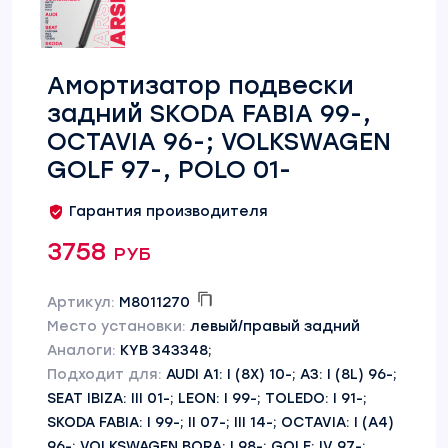
Амортизатор подвески
задний SKODA FABIA 99-,
OCTAVIA 96-; VOLKSWAGEN
GOLF 97-, POLO 01-
Гарантия производителя
3758 руб
Артикул:
M8011270
Место установки:
левый/правый задний
Аналоги:
KYB 343348;
Подходит для:
AUDI A1: I (8X) 10-; A3: I (8L) 96-;
SEAT IBIZA: III 01-; LEON: I 99-; TOLEDO: I 91-;
SKODA FABIA: I 99-; II 07-; III 14-; OCTAVIA: I (A4)
96-; VOLKSWAGEN BORA: I 98-; GOLF: IV 97-;