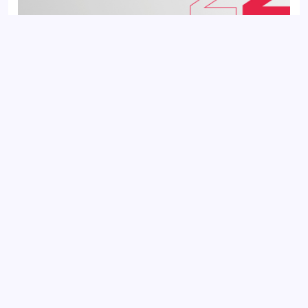
Подшипник ступичный задний FORD TRANSIT 86-
Добавить отзыв
Ваш электронный адрес не будет
опубликован. Обязательные поля
отмечены *
Оцените товар