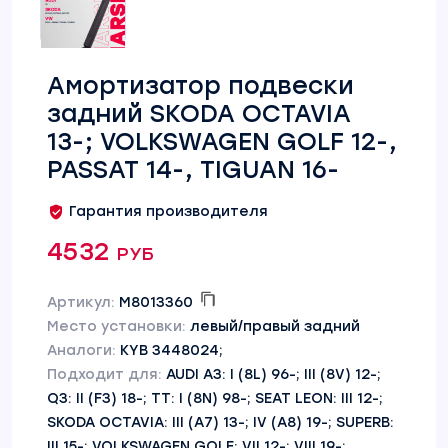
Амортизатор подвески
задний SKODA OCTAVIA
13-; VOLKSWAGEN GOLF 12-,
PASSAT 14-, TIGUAN 16-
Гарантия производителя
4532 руб
Артикул:
M8013360
Место установки:
левый/правый задний
Аналоги:
KYB 3448024;
Подходит для:
AUDI A3: I (8L) 96-; III (8V) 12-;
Q3: II (F3) 18-; TT: I (8N) 98-; SEAT LEON: III 12-;
SKODA OCTAVIA: III (A7) 13-; IV (A8) 19-; SUPERB:
III 15-; VOLKSWAGEN GOLF: VII 12-; VIII 19-;