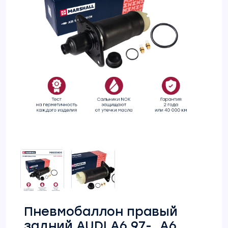
Пневмобаллон правый
задний AUDI A6 97-, A6