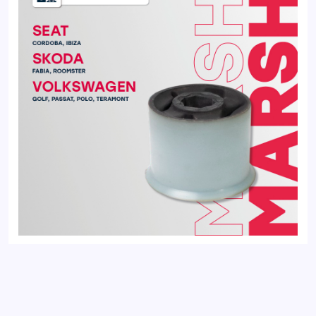
Сайлентблок передний SKODA FABIA 99-; VOLKSWAGEN
GOLF 12-, PASSAT 11-, POLO 01-