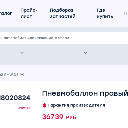
Прайс-
Подборка
Где
талог
П
лист
запчастей
купить
й BMW X5 99-
Пневмобаллон правый
Гарантия производителя
36739 руб