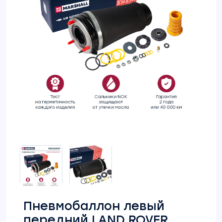
Пневмобаллон левый
передний LAND ROVER