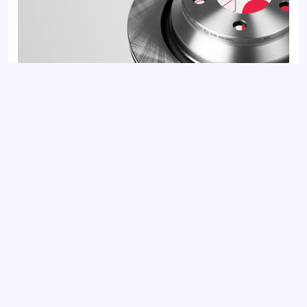
Диск тормозной задний VOLKSWAGEN MULTIVAN 03-,
TOUAREG 02-, TRANSPORTER 03-
Добавить отзыв
Ваш электронный адрес не будет
опубликован. Обязательные поля