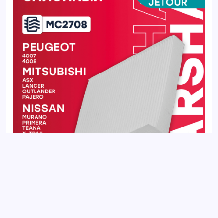
Фильтр салонный JETOUR DASHING 22-, T2 23-, X70 18-, X70