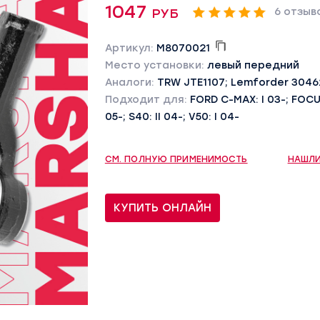
1047 руб
6 отзыв
Артикул:
M8070021
Место установки:
левый передний
Аналоги:
TRW JTE1107; Lemforder 3046
Подходит для:
FORD C-MAX: I 03-; FOCUS: 
05-; S40: II 04-; V50: I 04-
СМ. ПОЛНУЮ ПРИМЕНИМОСТЬ
НАШЛИ
КУПИТЬ ОНЛАЙН