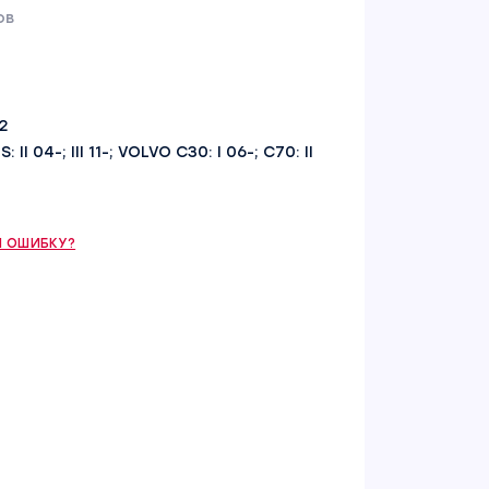
ов
2
II 04-; III 11-; VOLVO C30: I 06-; C70: II
 ОШИБКУ?