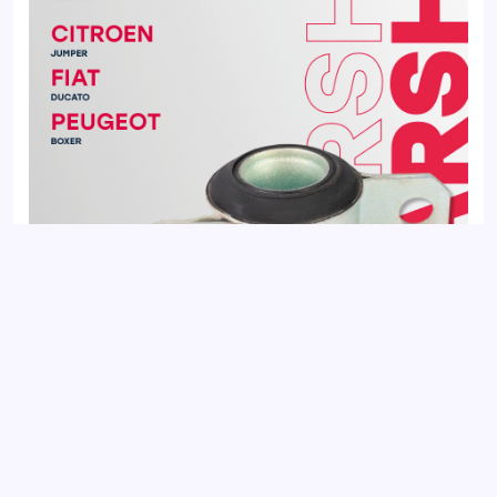
Сайлентблок передний FIAT DUCATO 94-; CITROEN JUMPER
94-; PEUGEOT BOXER 94-