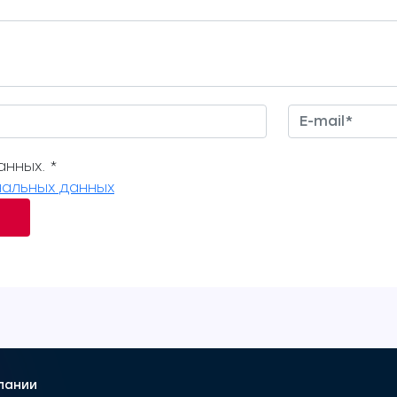
нных. *
альных данных
пании