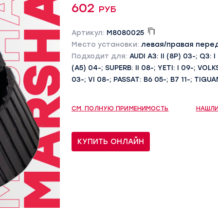
602 руб
Артикул:
M8080025
Место установки:
левая/правая пере
Подходит для:
AUDI A3: II (8P) 03-; Q3: I
(A5) 04-; SUPERB: II 08-; YETI: I 09-; VOL
03-; VI 08-; PASSAT: B6 05-; B7 11-; TIGUA
СМ. ПОЛНУЮ ПРИМЕНИМОСТЬ
НАШЛИ
КУПИТЬ ОНЛАЙН