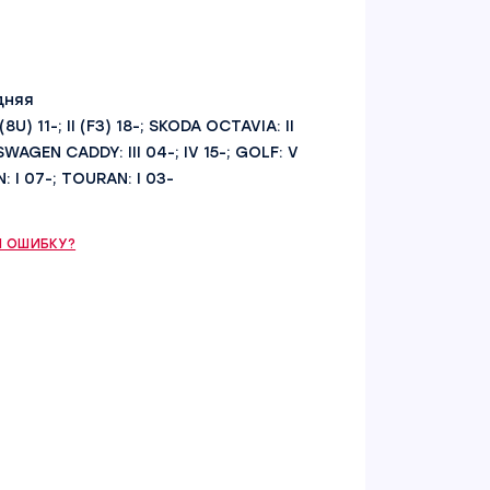
дняя
 (8U) 11-; II (F3) 18-; SKODA OCTAVIA: II
KSWAGEN CADDY: III 04-; IV 15-; GOLF: V
N: I 07-; TOURAN: I 03-
 ОШИБКУ?