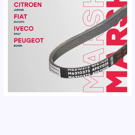
Ремень поликлиновой 4PK1102E CITROEN JUMPER 06-; FIAT
DUCATO 06-; PEUGEOT BOXER 06-