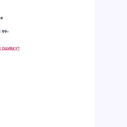
яя
I 99-
 ОШИБКУ?